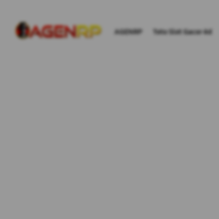
Skip
to
content
AGENRP
Toto Slot Gacor 4d